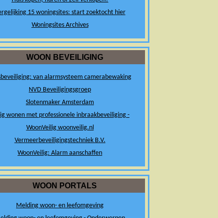
rgelijking 15 woningsites: start zoektocht hier
Woningsites Archives
WOON BEVEILIGING
sbeveiliging: van alarmsysteem camerabewaking
NVD Beveiligingsgroep
Slotenmaker Amsterdam
lig wonen met professionele inbraakbeveiliging -
WoonVeilig woonveilig.nl
Vermeerbeveiligingstechniek B.V.
WoonVeilig: Alarm aanschaffen
WOON PORTALS
Melding woon- en leefomgeving