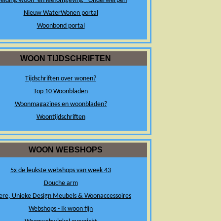
elding woon- en leefomgeving - Onderwerpen
Nieuw WaterWonen portal
Woonbond portal
WOON TIJDSCHRIFTEN
Tijdschriften over wonen?
Top 10 Woonbladen
Woonmagazines en woonbladen?
Woontijdschriften
WOON WEBSHOPS
5x de leukste webshops van week 43
Douche arm
ere, Unieke Design Meubels & Woonaccessoires
Webshops - Ik woon fijn