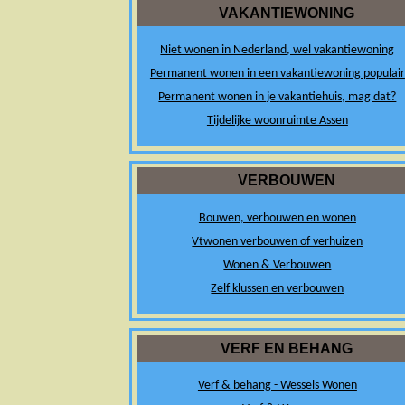
VAKANTIEWONING
Niet wonen in Nederland, wel vakantiewoning
Permanent wonen in een vakantiewoning populair
Permanent wonen in je vakantiehuis, mag dat?
Tijdelijke woonruimte Assen
VERBOUWEN
Bouwen, verbouwen en wonen
Vtwonen verbouwen of verhuizen
Wonen & Verbouwen
Zelf klussen en verbouwen
VERF EN BEHANG
Verf & behang - Wessels Wonen