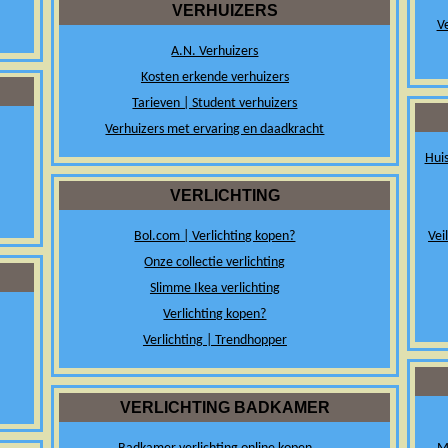
VERHUIZERS
Ve
A.N. Verhuizers
Kosten erkende verhuizers
Tarieven | Student verhuizers
Verhuizers met ervaring en daadkracht
Hui
VERLICHTING
Bol.com | Verlichting kopen?
Vei
Onze collectie verlichting
Slimme Ikea verlichting
Verlichting kopen?
Verlichting | Trendhopper
VERLICHTING BADKAMER