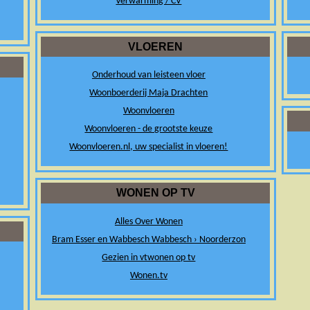
Verwarming / CV
VLOEREN
Onderhoud van leisteen vloer
Woonboerderij Maja Drachten
Woonvloeren
Woonvloeren - de grootste keuze
Woonvloeren.nl, uw specialist in vloeren!
WONEN OP TV
Alles Over Wonen
Bram Esser en Wabbesch Wabbesch › Noorderzon
Gezien in vtwonen op tv
Wonen.tv