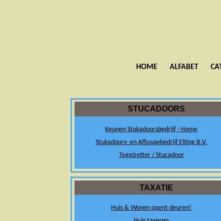
HOME
ALFABET
CA
STUCADOORS
Keunen Stukadoorsbedrijf - Home
Stukadoors- en Afbouwbedrijf Elting B.V.
Tegelzetter / Stucadoor
TAXATIE
Huis & Wonen opent deuren!
Huis taxeren