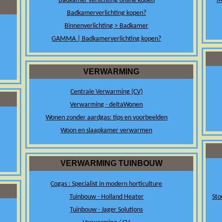
Badkamer verlichting online kopen
M
Badkamerverlichting kopen?
Binnenverlichting > Badkamer
GAMMA | Badkamerverlichting kopen?
VERWARMING
Centrale Verwarming (CV)
Verwarming - deltaWonen
Wonen zonder aardgas: tips en voorbeelden
Woon en slaapkamer verwarmen
VERWARMING TUINBOUW
Cogas : Specialist in modern horticulture
Tuinbouw - Holland Heater
Sto
Tuinbouw - Jager Solutions