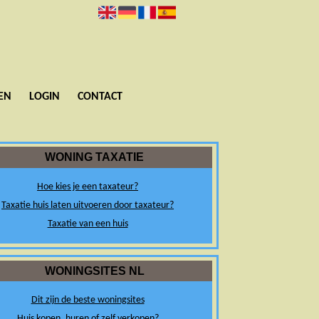
EN
LOGIN
CONTACT
WONING TAXATIE
Hoe kies je een taxateur?
Taxatie huis laten uitvoeren door taxateur?
Taxatie van een huis
WONINGSITES NL
Dit zijn de beste woningsites
Huis kopen, huren of zelf verkopen?